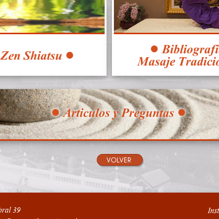
● Bibliograf
 Zen Shiatsu ●
Masaje Tradici
● Articulos y Preguntas ●
ral 39
Ins