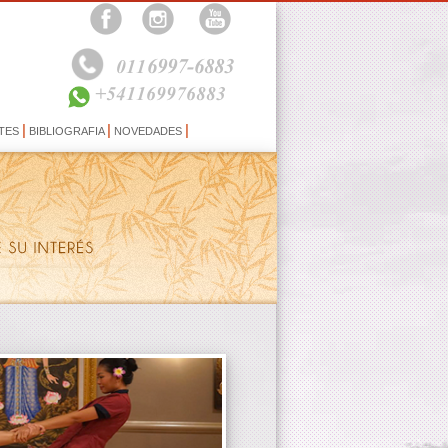
6997-6883
011
+541169976883
|
|
|
TES
BIBLIOGRAFIA
NOVEDADES